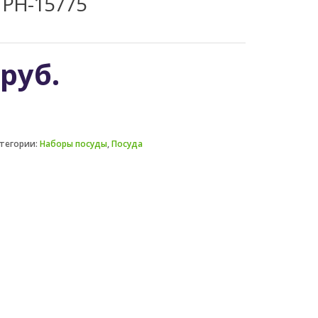
 PH-15775
0
руб.
тегории:
Наборы посуды
,
Посуда