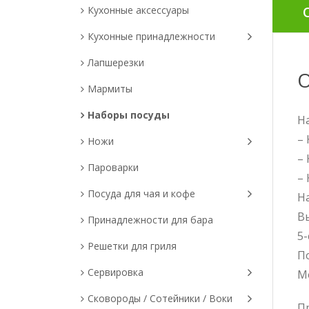
Кухонные аксессуары
Кухонные принадлежности
Лапшерезки
О
Мармиты
Наборы посуды
На
– 
Ножи
– 
Пароварки
– 
Посуда для чая и кофе
На
В
Принадлежности для бара
5
Решетки для гриля
По
Сервировка
М
Сковороды / Сотейники / Воки
Пр