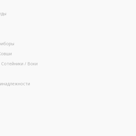
уды
риборы
Ковши
 Сотейники / Воки
ринадлежности