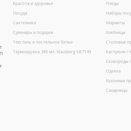
Красота и здоровье
Пледы
Посуда
Наборы пос
Сантехника
Мармиты
Сувениры и подарки
Хлебницы
Текстиль и постельное белье
Столовые п
1
Термокружка 380 мл. Klausberg КВ7149
Кастрюли / 
НП
Сковороды /
в
Одеяла
Кухонные п
Сахарницы