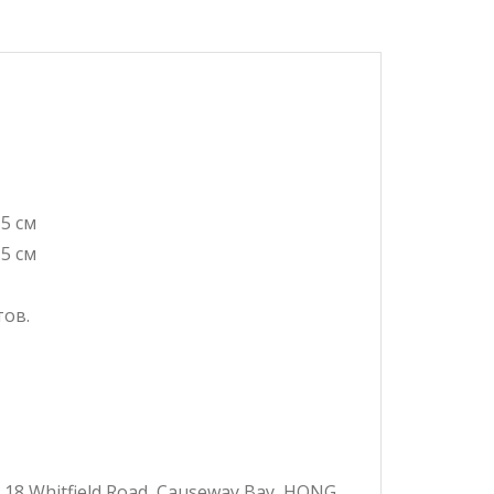
,5 см
,5 см
тов.
 18 Whitfield Road, Causeway Bay, HONG